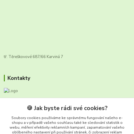
tř. Těreškovové 687/66 Karviná 7
Kontakty
Zákaznická infolinka FRUTO
🍪 Jak byste rádi své cookies?
+420 604 670 925
(Po-Ne, 8-17 hod.)
Soubory cookies používáme ke správnému fungování našeho e-
shopu a v případě vašeho souhlasu také ke sledování statistik o
webu, měření efektivity reklamních kampaní, zapamatování vašeho
info@fruto.cz
oblíbeného nastavení při používání stránek, či zobrazení reklam