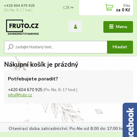
0
ks
+420 604 670 925
CZK
za
0 Kč
(Po-Ne, 8-17 hod.)
Menu
Hledat
Nákupní košík je prázdný
Potřebujete poradit?
+420 604 670 925
(Po-Ne, 8-17 hod.)
info@fruto.cz
Otevirací doba zahradnictví: Po-Ne od 8:00 do 17:00 hod.