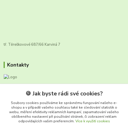
tř. Těreškovové 687/66 Karviná 7
Kontakty
Zákaznická infolinka FRUTO
🍪 Jak byste rádi své cookies?
+420 604 670 925
(Po-Ne, 8-17 hod.)
Soubory cookies používáme ke správnému fungování našeho e-
shopu a v případě vašeho souhlasu také ke sledování statistik o
webu, měření efektivity reklamních kampaní, zapamatování vašeho
info@fruto.cz
oblíbeného nastavení při používání stránek, či zobrazení reklam
odpovídajících vašim preferencím.
Více k využití cookies