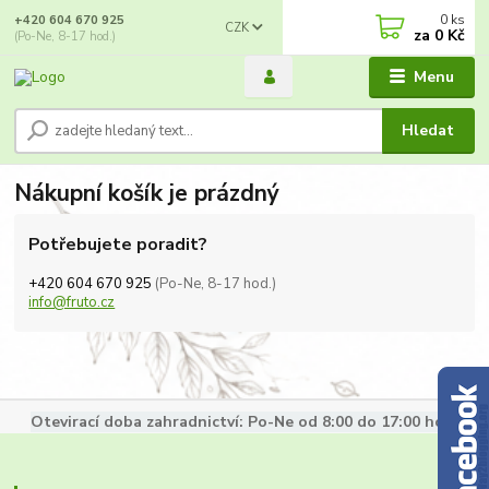
0
ks
+420 604 670 925
CZK
za
0 Kč
(Po-Ne, 8-17 hod.)
Menu
Hledat
Nákupní košík je prázdný
Potřebujete poradit?
+420 604 670 925
(Po-Ne, 8-17 hod.)
info@fruto.cz
Otevirací doba zahradnictví: Po-Ne od 8:00 do 17:00 hod.