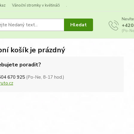
kaz
Vánoční stromky v květináči
.
Nevíte
Hledat
+420
(Po-Ne
ní košík je prázdný
bujete poradit?
604 670 925
(Po-Ne, 8-17 hod.)
ruto.cz