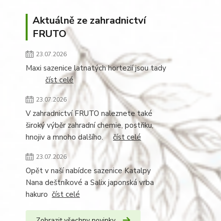
Aktuálně ze zahradnictví
FRUTO
23.07.2026
Maxi sazenice latnatých hortezií jsou tady
číst celé
23.07.2026
V zahradnictví FRUTO naleznete také
široký výběr zahradní chemie, postřiku,
hnojiv a mnoho dalšího.
číst celé
23.07.2026
Opět v naší nabídce sazenice Katalpy
Nana deštníkové a Salix japonská vrba
hakuro
číst celé
Zobrazit všechny novinky