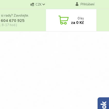
Přihlášení
CZK
 si rady? Zavolejte.
0
ks
 604 670 925
za
0 Kč
, 8-17 hod.)