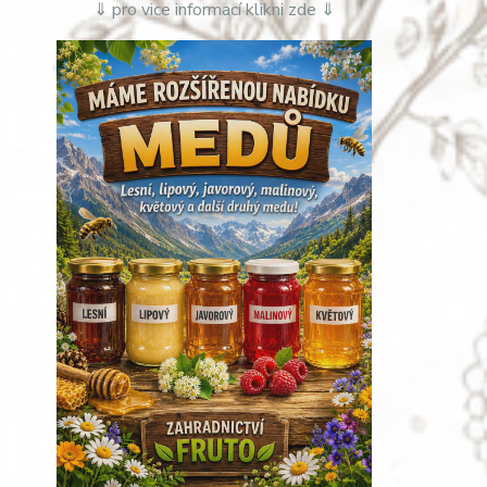
⇓ pro vice informací klikni zde ⇓