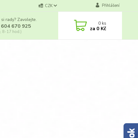
Přihlášení
CZK
 si rady? Zavolejte.
0
ks
 604 670 925
za
0 Kč
, 8-17 hod.)