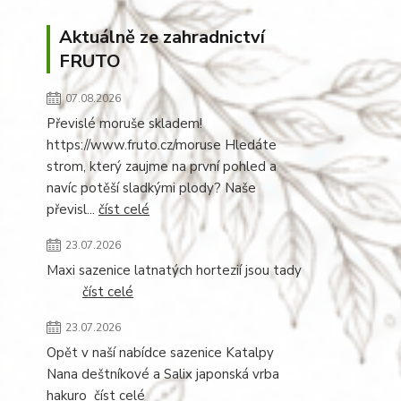
Aktuálně ze zahradnictví
FRUTO
07.08.2026
Převislé moruše skladem!
https://www.fruto.cz/moruse Hledáte
strom, který zaujme na první pohled a
navíc potěší sladkými plody? Naše
převisl...
číst celé
23.07.2026
Maxi sazenice latnatých hortezií jsou tady
číst celé
23.07.2026
Opět v naší nabídce sazenice Katalpy
Nana deštníkové a Salix japonská vrba
hakuro
číst celé