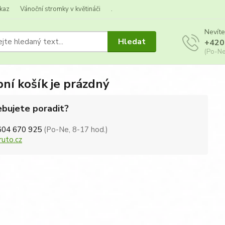
kaz
Vánoční stromky v květináči
.
Nevíte
Hledat
+420
(Po-Ne
ní košík je prázdný
bujete poradit?
604 670 925
(Po-Ne, 8-17 hod.)
ruto.cz